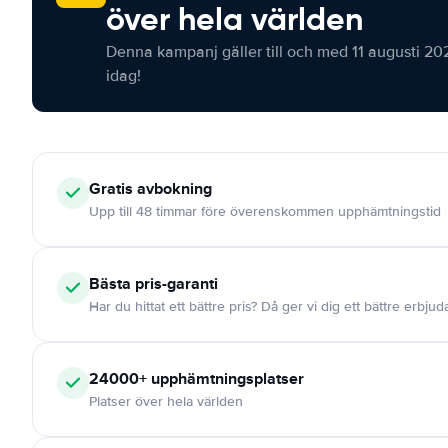
över hela världen
Denna kampanj gäller till och med 11 augusti 20
idag!
Gratis
avbokning
Upp till 48 timmar före överenskommen upphämtningstid
Bästa pris-garanti
Har du hittat ett bättre pris? Då ger vi dig ett bättre erbju
24000+
upphämtningsplatser
Platser över hela världen