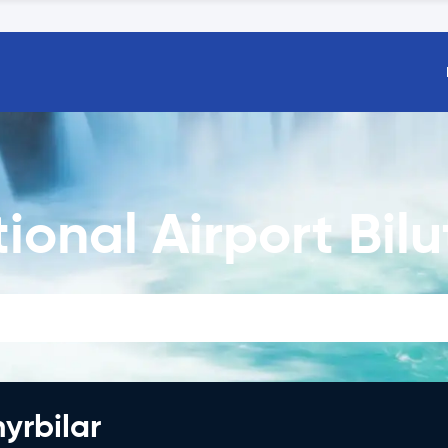
tional Airport Bil
hyrbilar