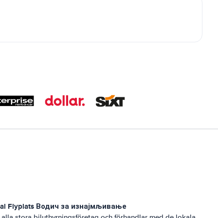
al Flyplats
Водич за изнајмљивање
lla stora biluthyrningsföretag och förhandlar med de lokala