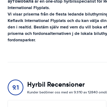
аутомобила
är en one-stop hyrbilsspecialist för
R
International Flyplats
.
Vi visar priserna från de flesta ledande biluthyrni
Keflavik International Flyplats
och du kan välja din
den i realtid. Bestäm själv med vem du vill boka ef
priserna och fordonsalternativen j de lokala biluth
fordonsparker.
Hyrbil Recensioner
9.1
Kunder bedömer oss med en 9.1/10 av 12840 om