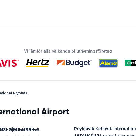
Vi jämför alla välkända biluthyrningsföretag
ational Flyplats
ternational Airport
 изнајмљивање
Reykjavik Keflavik Internation
аутомобила
samarbetar med a