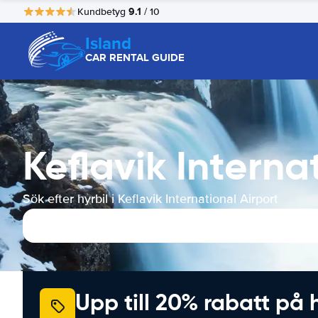
9.1
Kundbetyg
/ 10
Island
CAR RENTAL GUIDE
Keflavik Interna
Sök efter hyrbil i Keflavik International Airport
Upp till 20% rabatt på 