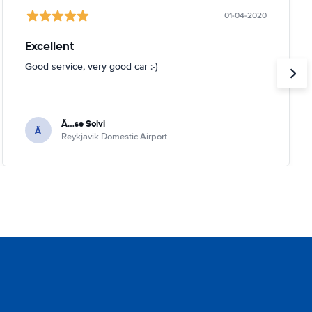
01-04-2020
Excellent
Good service, very good car :-)
Ã…se Solvi
Ã
Reykjavik Domestic Airport