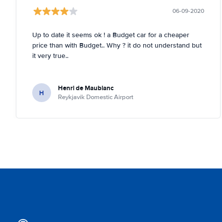
06-09-2020
Up to date it seems ok ! a Budget car for a cheaper
price than with Budget.. Why ? it do not understand but
it very true..
Henri de Maublanc
H
Reykjavik Domestic Airport