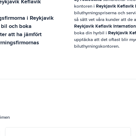
eykjavik Keflavik
Reykjavik Keflavik 
kontoren i
biluthyrningspriserna och servi
ngsfirmorna i
Reykjavik
så sätt vet våra kunder att de a
 bil och boka
Reykjavik Keflavik Internation
Reykjavik Kef
boka din hyrbil i
ter att ha jämfört
upptäcka att det oftast blir myc
yrningsfirmornas
biluthyrningskontoren.
dömen