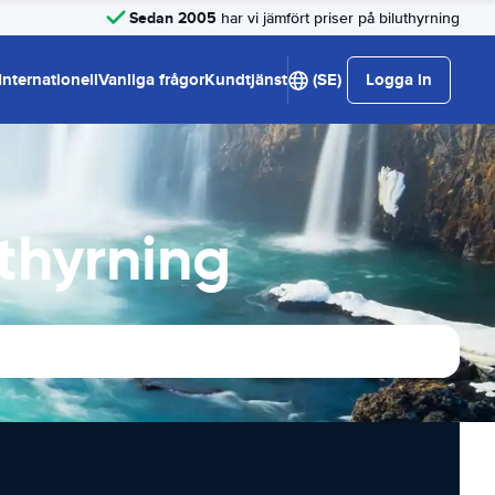
Sedan 2005
har vi jämfört priser på biluthyrning
Internationell
Vanliga frågor
Kundtjänst
(SE)
Logga in
uthyrning