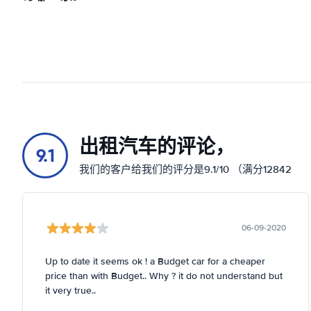
出租汽车的评论，
9.1
我们的客户给我们的评分是9.1/10 （满分12842
06-09-2020
Up to date it seems ok ! a Budget car for a cheaper
price than with Budget.. Why ? it do not understand but
it very true..