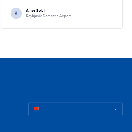
Ã…se Solvi
Ã
Reykjavik Domestic Airport