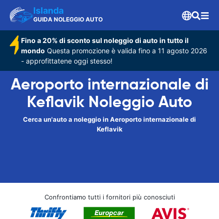
Islanda
GUIDA NOLEGGIO AUTO
Fino a 20% di sconto sul noleggio di auto in tutto il
mondo
Questa promozione è valida fino a 11 agosto 2026
- approfittatene oggi stesso!
Aeroporto internazionale di
Keflavik Noleggio Auto
Cerca un'auto a noleggio in Aeroporto internazionale di
Keflavik
Confrontiamo tutti i fornitori più conosciuti