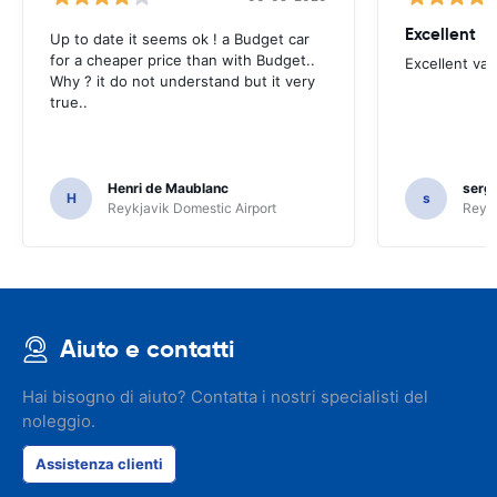
Excellent
Up to date it seems ok ! a Budget car
for a cheaper price than with Budget..
Excellent va
Why ? it do not understand but it very
true..
Henri de Maublanc
serg
H
s
Reykjavik Domestic Airport
Reyk
Aiuto e contatti
Hai bisogno di aiuto? Contatta i nostri specialisti del
noleggio.
Assistenza clienti