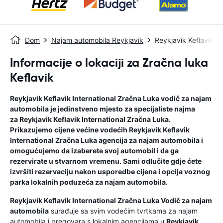
Dom
Najam automobila Reykjavik
Reykjavik Keflavik I
Informacije o lokaciji za Zračna luka
Keflavik
Reykjavik Keflavik International Zračna Luka
vodič za najam
automobila
je jedinstveno mjesto za specijaliste najma
za
Reykjavik Keflavik International Zračna Luka
.
Prikazujemo cijene većine vodećih
Reykjavik Keflavik
International Zračna Luka
agencija za najam automobila i
omogućujemo da izaberete svoj automobil i da ga
rezervirate u stvarnom vremenu. Sami odlučite gdje ćete
izvršiti rezervaciju nakon usporedbe cijena i opcija voznog
parka lokalnih poduzeća za najam automobila.
Reykjavik Keflavik International Zračna Luka
Vodič za najam
automobila
surađuje sa svim vodećim tvrtkama za najam
automobila i pregovara s lokalnim agencijama u
Reykjavik