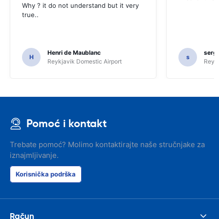
Why ? it do not understand but it very
true..
Henri de Maublanc
serg
H
s
Reykjavik Domestic Airport
Reyk
Pomoć i kontakt
Trebate pomoć? Molimo kontaktirajte naše stručnjake za
iznajmljivanje.
Korisnička podrška
Račun