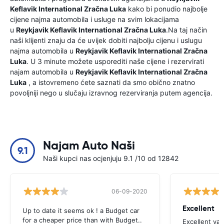
Keflavik International Zračna Luka
kako bi ponudio najbolje
cijene najma automobila i usluge na svim lokacijama
u
Reykjavik Keflavik International Zračna Luka
.Na taj način
naši klijenti znaju da će uvijek dobiti najbolju cijenu i uslugu
najma automobila u
Reykjavik Keflavik International Zračna
Luka
. U 3 minute možete usporediti naše cijene i rezervirati
najam automobila u
Reykjavik Keflavik International Zračna
Luka
, a istovremeno ćete saznati da smo obično znatno
povoljniji nego u slučaju izravnog rezerviranja putem agencija.
Najam Auto Naši
9.1
Naši kupci nas ocjenjuju 9.1 /10 od 12842
06-09-2020
Excellent
Up to date it seems ok ! a Budget car
for a cheaper price than with Budget..
Excellent va