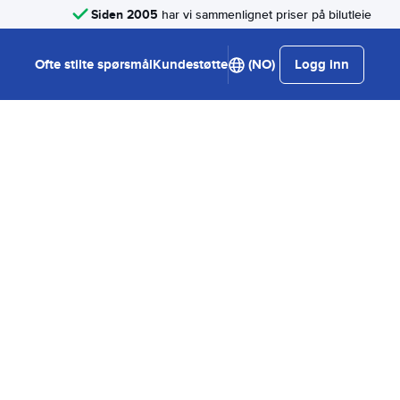
Siden 2005
har vi sammenlignet priser på bilutleie
Ofte stilte spørsmål
Kundestøtte
(NO)
Logg inn