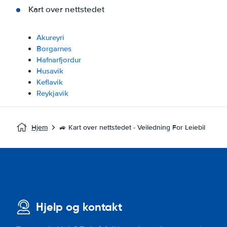
Kart over nettstedet
Akureyri
Borgarnes
Hafnarfjordur
Husavik
Keflavik
Reykjavik
Hjem
🚙 Kart over nettstedet - Veiledning For Leiebil
Hjelp og kontakt