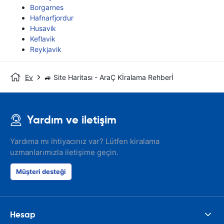
Borgarnes
Hafnarfjordur
Husavik
Keflavik
Reykjavik
Ev
🚙 Site Haritası - AraÇ Kİralama Rehberİ
Yardım ve iletişim
Yardıma mı ihtiyacınız var? Lütfen kiralama
uzmanlarımızla iletişime geçin.
Müşteri desteği
Hesap