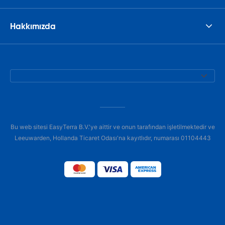
Hakkımızda
Bu web sitesi EasyTerra B.V.'ye aittir ve onun tarafından işletilmektedir ve
Leeuwarden, Hollanda Ticaret Odası'na kayıtlıdır, numarası 01104443