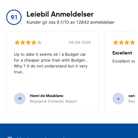
Leiebil Anmeldelser
9.1
Kunder gir oss 9.1/10 av 12842 anmeldelser
06-09-2020
Excellent
Up to date it seems ok ! a Budget car
for a cheaper price than with Budget..
Excellent va
Why ? it do not understand but it very
true..
Henri de Maublanc
serg
H
s
Reykjavik Domestic Airport
Reyk