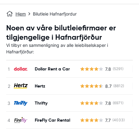
Hjem
Bilutleie Hafnarfjordur
Noen av våre bilutleiefirmaer er
tilgjengelige i Hafnarfjörður
Vi tilbyr en sammenligning av alle leiebilselskaper i
Hafnarfjörður:
Dollar Rent a Car
7.8
(5291)
In
Hertz
8.7
(8812)
In
Thrifty
7.8
(6971)
In
FireFly Car Rental
7.7
(4033)
In