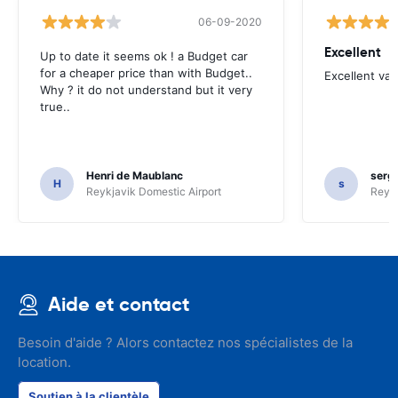
06-09-2020
Excellent
Up to date it seems ok ! a Budget car
for a cheaper price than with Budget..
Excellent va
Why ? it do not understand but it very
true..
Henri de Maublanc
serg
H
s
Reykjavik Domestic Airport
Reyk
Aide et contact
Besoin d'aide ? Alors contactez nos spécialistes de la
location.
Soutien à la clientèle