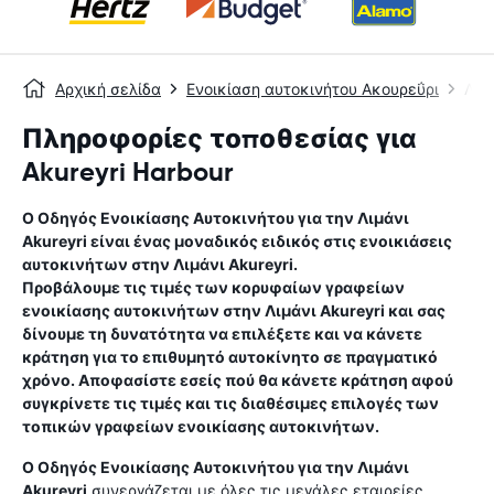
Αρχική σελίδα
Ενοικίαση αυτοκινήτου Ακουρεΰρι
Λιμά
Πληροφορίες τοποθεσίας για
Akureyri Harbour
Ο Οδηγός Ενοικίασης Αυτοκινήτου για την
Λιμάνι
Akureyri
είναι ένας μοναδικός ειδικός στις ενοικιάσεις
αυτοκινήτων στην
Λιμάνι Akureyri
.
Προβάλουμε τις τιμές των κορυφαίων γραφείων
ενοικίασης αυτοκινήτων στην
Λιμάνι Akureyri
και σας
δίνουμε τη δυνατότητα να επιλέξετε και να κάνετε
κράτηση για το επιθυμητό αυτοκίνητο σε πραγματικό
χρόνο. Αποφασίστε εσείς πού θα κάνετε κράτηση αφού
συγκρίνετε τις τιμές και τις διαθέσιμες επιλογές των
τοπικών γραφείων ενοικίασης αυτοκινήτων.
Ο Οδηγός Ενοικίασης Αυτοκινήτου για την
Λιμάνι
Akureyri
συνεργάζεται με όλες τις μεγάλες εταιρείες