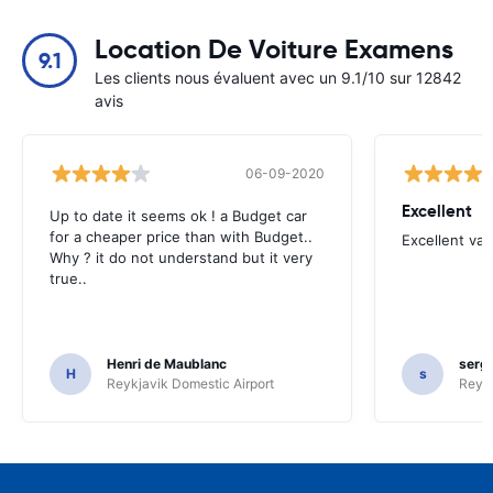
Location De Voiture Examens
9.1
Les clients nous évaluent avec un 9.1/10 sur 12842
avis
06-09-2020
Excellent
Up to date it seems ok ! a Budget car
for a cheaper price than with Budget..
Excellent va
Why ? it do not understand but it very
true..
Henri de Maublanc
serg
H
s
Reykjavik Domestic Airport
Reyk