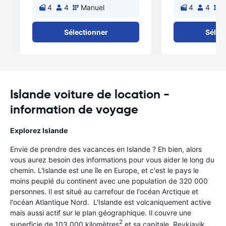
4
4
Manuel
4
4
M
Sélectionner
Sélec
Islande voiture de location -
information de voyage
Explorez Islande
Envie de prendre des vacances en Islande ? Eh bien, alors
vous aurez besoin des informations pour vous aider le long du
chemin. L'Islande est une île en Europe, et c'est le pays le
moins peuplé du continent avec une population de 320 000
personnes. Il est situé au carrefour de l'océan Arctique et
l'océan Atlantique Nord. L'Islande est volcaniquement active
mais aussi actif sur le plan géographique. Il couvre une
2
superficie de 103 000 kilomètres
et sa capitale, Reykjavik