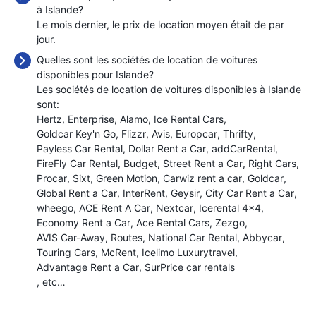
à Islande?
Le mois dernier, le prix de location moyen était de
par
jour.
Quelles sont les sociétés de location de voitures
disponibles pour Islande?
Les sociétés de location de voitures disponibles à Islande
sont:
Hertz
Enterprise
Alamo
Ice Rental Cars
Goldcar Key'n Go
Flizzr
Avis
Europcar
Thrifty
Payless Car Rental
Dollar Rent a Car
addCarRental
FireFly Car Rental
Budget
Street Rent a Car
Right Cars
Procar
Sixt
Green Motion
Carwiz rent a car
Goldcar
Global Rent a Car
InterRent
Geysir
City Car Rent a Car
wheego
ACE Rent A Car
Nextcar
Icerental 4x4
Economy Rent a Car
Ace Rental Cars
Zezgo
AVIS Car-Away
Routes
National Car Rental
Abbycar
Touring Cars
McRent
Icelimo Luxurytravel
Advantage Rent a Car
SurPrice car rentals
, etc…