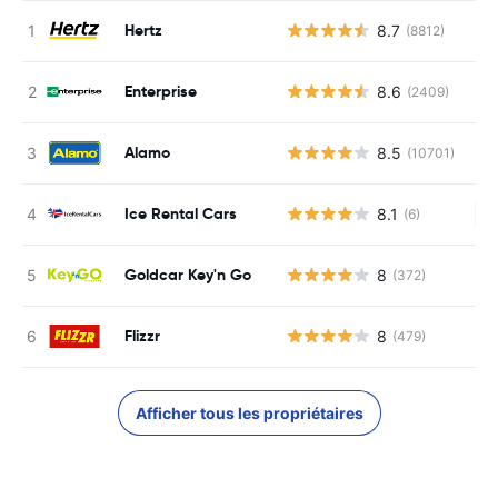
Hertz
8.7
(8812)
Enterprise
8.6
(2409)
Alamo
8.5
(10701)
Ice Rental Cars
8.1
(6)
Au
Goldcar Key'n Go
8
(372)
Flizzr
8
(479)
Afficher tous les propriétaires