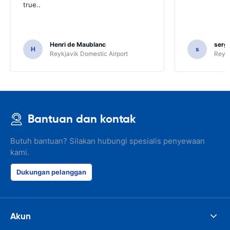
true..
Henri de Maublanc
serg
H
s
Reykjavik Domestic Airport
Reyk
Bantuan dan kontak
Butuh bantuan? Silakan hubungi spesialis penyewaan
kami.
Dukungan pelanggan
Akun