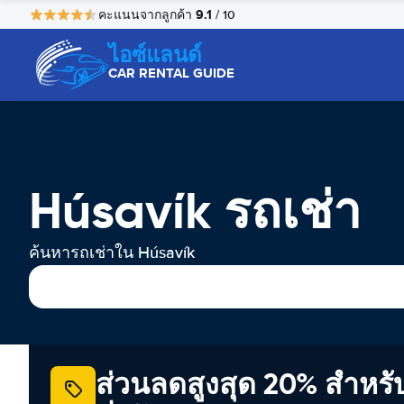
9.1
คะแนนจากลูกค้า
/ 10
ไอซ์แลนด์
CAR RENTAL GUIDE
Húsavík รถเช่า
ค้นหารถเช่าใน Húsavík
ส่วนลดสูงสุด 20% สำหรั