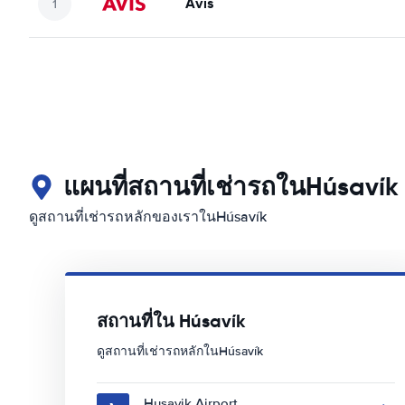
Avis
แผนที่สถานที่เช่ารถในHúsavík
ดูสถานที่เช่ารถหลักของเราในHúsavík
สถานที่ใน Húsavík
ดูสถานที่เช่ารถหลักในHúsavík
Husavik Airport