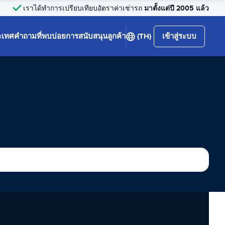
มาตั้งแต่ปี 2005 แล้ว
เราได้ทำการเปรียบเทียบอัตราค่าเช่ารถ
ะเทศ
คำถามที่พบบ่อย
การสนับสนุนลูกค้า
(TH)
เข้าสู่ระบบ