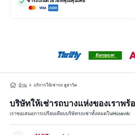
ชำระเงินด้วยวิธีที่คุณคุ้นเคย
บ้าน
บริการให้เช่ารถ ฮูสาวิค
บริษัทให้เช่ารถบางแห่งของเราพร้
เราขอเสนอการเปรียบเทียบบริษัทรถเช่าทั้งหมดในHúsavík: