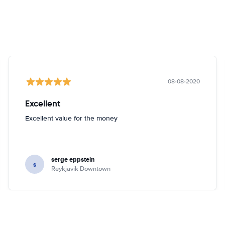
08-08-2020
Excellent
Excellent value for the money
serge eppstein
s
Reykjavik Downtown