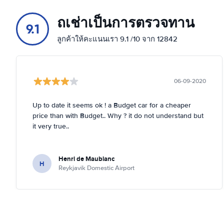
ถเช่าเป็นการตรวจทาน
9.1
ลูกค้าให้คะแนนเรา 9.1 /10 จาก 12842
06-09-2020
Up to date it seems ok ! a Budget car for a cheaper
price than with Budget.. Why ? it do not understand but
it very true..
Henri de Maublanc
H
Reykjavik Domestic Airport