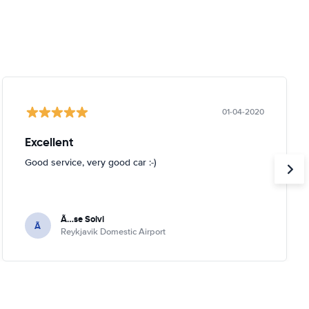
01-04-2020
Excellent
Good service, very good car :-)
Ã…se Solvi
Ã
Reykjavik Domestic Airport