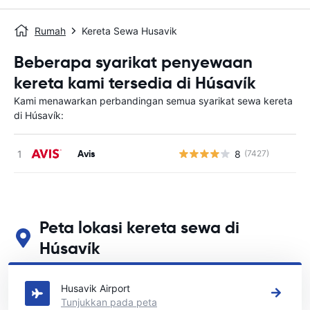
Rumah
Kereta Sewa Husavik
Beberapa syarikat penyewaan
kereta kami tersedia di Húsavík
Kami menawarkan perbandingan semua syarikat sewa kereta
di Húsavík:
Avis
8
(7427)
T
Peta lokasi kereta sewa di
Húsavík
Lihat lokasi sewa kereta utama kami di Húsavík
Husavik Airport
Tunjukkan pada peta