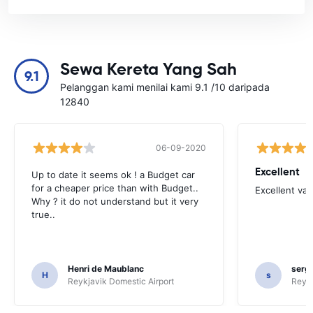
Sewa Kereta Yang Sah
9.1
Pelanggan kami menilai kami 9.1 /10 daripada
12840
06-09-2020
Excellent
Up to date it seems ok ! a Budget car
for a cheaper price than with Budget..
Excellent va
Why ? it do not understand but it very
true..
Henri de Maublanc
serg
H
s
Reykjavik Domestic Airport
Reyk