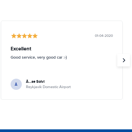
01-04-2020
Excellent
Good service, very good car :-)
Ã…se Solvi
Ã
Reykjavik Domestic Airport