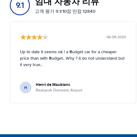
임대 자동차 리뷰
9.1
고객 평가 9.1/10점 만점 12840
06-09-2020
Up to date it seems ok ! a Budget car for a cheaper
price than with Budget.. Why ? it do not understand but
it very true..
Henri de Maublanc
H
Reykjavik Domestic Airport