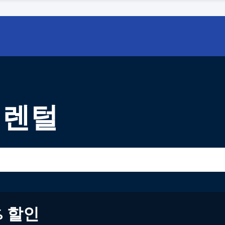
 렌털
% 할인