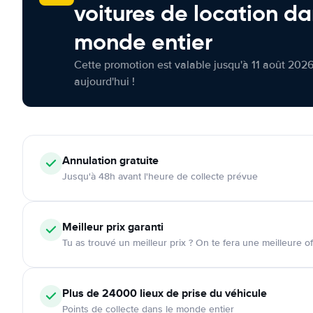
voitures de location da
monde entier
Cette promotion est valable jusqu'à 11 août 2026
aujourd'hui !
Annulation
gratuite
Jusqu'à 48h avant l'heure de collecte prévue
Meilleur prix garanti
Tu as trouvé un meilleur prix ? On te fera une meilleure of
Plus de 24000
lieux de prise du véhicule
Points de collecte dans le monde entier