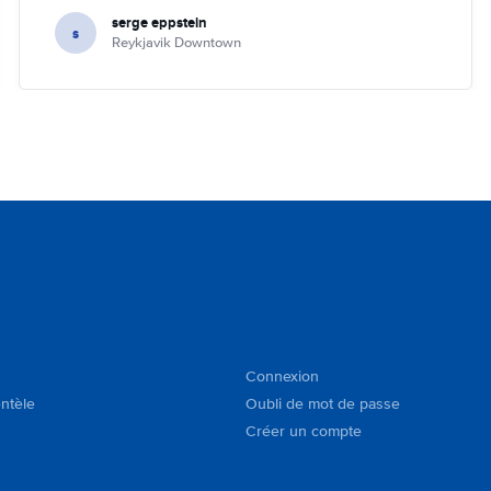
serge eppstein
s
Reykjavik Downtown
Connexion
entèle
Oubli de mot de passe
Créer un compte