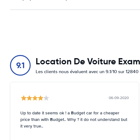
Location De Voiture Exa
9.1
Les clients nous évaluent avec un 9.1/10 sur 12840 
06-09-2020
Up to date it seems ok ! a Budget car for a cheaper
price than with Budget.. Why ? it do not understand but
it very true..