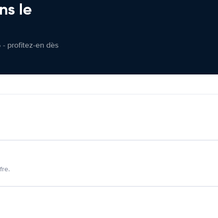
ns le
 - profitez-en dès
fre.