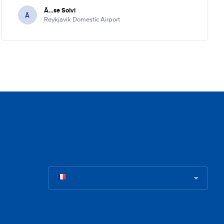
Ã…se Solvi
Ã
Reykjavik Domestic Airport