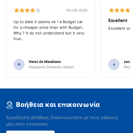
06-09-2020
Excellent
Up to date it seems ok ! a Budget car
for a cheaper price than with Budget..
Excellent va
Why ? it do not understand but it very
true..
Henri de Maublanc
serg
H
s
Reykjavik Domestic Airport
Reyk
Βοήθεια και επικοινωνία
Χρειάζεστε βοήθεια; Επικοινωνήστε με τους ειδικούς
μας στην ενοικίαση.