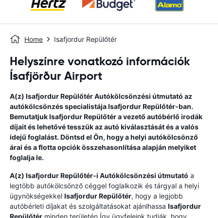
Home
Isafjordur Repülőtér
Helyszínre vonatkozó információk
Ísafjörður Airport
A(z)
Isafjordur Repülőtér
Autókölcsönzési útmutató
az
autókölcsönzés specialistája
Isafjordur Repülőtér
-ban.
Bemutatjuk
Isafjordur Repülőtér
a vezető autóbérlő irodák
díjait és lehetővé tesszük az autó kiválasztását és a valós
idejű foglalást. Döntsd el Ön, hogy a helyi autókölcsönző
árai és a flotta opciók összehasonlítása alapján melyiket
foglalja le.
A(z)
Isafjordur Repülőtér
-i Autókölcsönzési útmutató
a
legtöbb autókölcsönző céggel foglalkozik és tárgyal a helyi
ügynökségekkel
Isafjordur Repülőtér
, hogy a legjobb
autóbérleti díjakat és szolgáltatásokat ajánlhassa
Isafjordur
Repülőtér
minden területén.Így ügyfeleink tudják, hogy