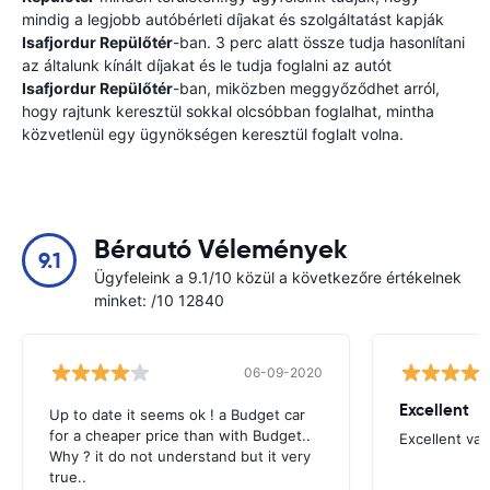
mindig a legjobb autóbérleti díjakat és szolgáltatást kapják
Isafjordur Repülőtér
-ban. 3 perc alatt össze tudja hasonlítani
az általunk kínált díjakat és le tudja foglalni az autót
Isafjordur Repülőtér
-ban, miközben meggyőződhet arról,
hogy rajtunk keresztül sokkal olcsóbban foglalhat, mintha
közvetlenül egy ügynökségen keresztül foglalt volna.
Bérautó Vélemények
9.1
Ügyfeleink a 9.1/10 közül a következőre értékelnek
minket: /10 12840
06-09-2020
Excellent
Up to date it seems ok ! a Budget car
for a cheaper price than with Budget..
Excellent va
Why ? it do not understand but it very
true..