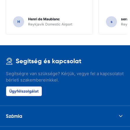
Henri de Maublanc
serg
H
s
Reykjavik Domestic Airport
Reyk
Segítség és kapcsolat
Segítségre van szüksége? Kérjük, vegye fel a kapcsolatot
bérleti szakembereinkkel.
Ügyfélszolgálat
Számla