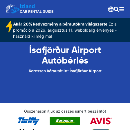
Izland
CAR RENTAL GUIDE
Akár 20% kedvezmény a bérautókra világszerte
Ez a
promóció a 2026. augusztus 11. weboldalig érvényes -
használd ki még ma!
Ísafjörður Airport
Autóbérlés
Keressen bérautót itt: Ísafjörður Airport
Összehasonlítjuk az összes ismert beszállítót