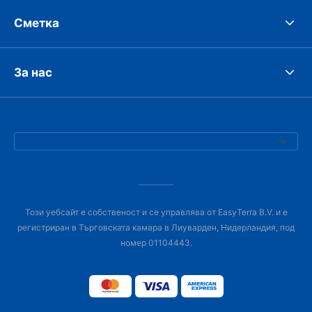
Сметка
За нас
Този уебсайт е собственост и се управлява от EasyTerra B.V. и е
регистриран в Търговската камара в Лиуварден, Нидерландия, под
номер 01104443.