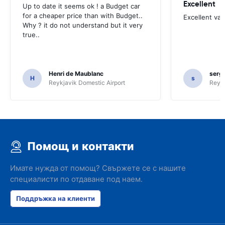
Excellent
Up to date it seems ok ! a Budget car
for a cheaper price than with Budget..
Excellent va
Why ? it do not understand but it very
true..
Henri de Maublanc
serg
H
s
Reykjavik Domestic Airport
Reyk
Помощ и контакти
Имате нужда от помощ? Свържете се с нашите
специалисти по отдаване под наем.
Поддръжка на клиенти