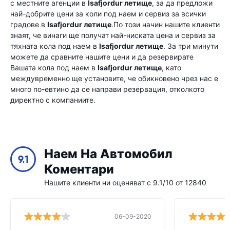
с местните агенции в
Isafjordur летище
, за да предложи
най-добрите цени за коли под наем и сервиз за всички
градове в
Isafjordur летище
.По този начин нашите клиенти
знаят, че винаги ще получат най-ниската цена и сервиз за
тяхната кола под наем в
Isafjordur летище
. За три минути
можете да сравните нашите цени и да резервирате
Вашата кола под наем в
Isafjordur летище
, като
междувременно ще установите, че обикновено чрез нас е
много по-евтино да се направи резервация, отколкото
директно с компаниите.
Наем На Автомобил
9.1
Коментари
Нашите клиенти ни оценяват с 9.1/10 от 12840
06-09-2020