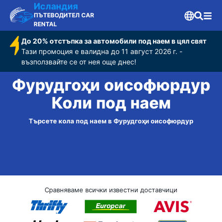
Исландия
ПЪТЕВОДИТЕЛ CAR
RENTAL
До 20% отстъпка за автомобили под наем в цял свят
Тази промоция е валидна до 11 август 2026 г. -
възползвайте се от нея още днес!
Фурудгоҳи оисофюрдур
Коли под наем
Търсете кола под наем в Фурудгоҳи оисофюрдур
Сравняваме всички известни доставчици