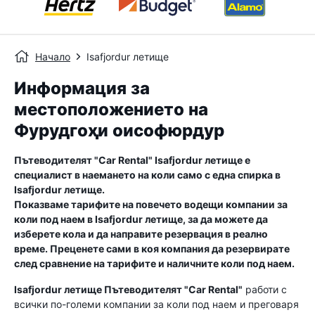
Начало
Isafjordur летище
Информация за
местоположението на
Фурудгоҳи оисофюрдур
Пътеводителят "Car Rental"
Isafjordur летище
е
специалист в наемането на коли само с една спирка в
Isafjordur летище
.
Показваме тарифите на повечето водещи компании за
коли под наем в
Isafjordur летище
, за да можете да
изберете кола и да направите резервация в реално
време. Преценете сами в коя компания да резервирате
след сравнение на тарифите и наличните коли под наем.
Isafjordur летище
Пътеводителят "Car Rental"
работи с
всички по-големи компании за коли под наем и преговаря