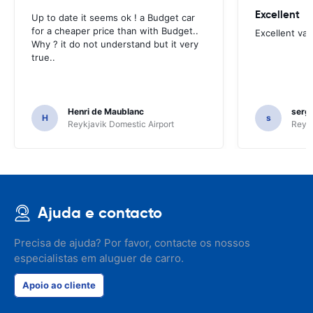
Excellent
Up to date it seems ok ! a Budget car
for a cheaper price than with Budget..
Excellent va
Why ? it do not understand but it very
true..
Henri de Maublanc
serg
H
s
Reykjavik Domestic Airport
Reyk
Ajuda e contacto
Precisa de ajuda? Por favor, contacte os nossos
especialistas em aluguer de carro.
Apoio ao cliente