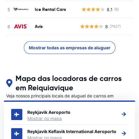
Ice Rental Cars
8.1
(6)
N
Avis
8
(7427)
Mostrar todas as empresas de aluguer
Mapa das locadoras de carros
em Reiquiavique
Veja nossos principais locais de aluguel de carros em
Reiquiavique
Reykjavik Aeroporto
Mostrar no mapa
Reykjavik Keflavik International Aeroporto
Mostrar no mapa