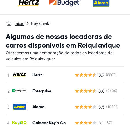
Início
Reykjavik
Algumas de nossas locadoras de
carros disponíveis em Reiquiavique
Oferecemos uma comparação de todas as locadoras de
veículos em Reiquiavique:
Hertz
8.7
(8807)
Enterprise
8.6
(2406)
Alamo
8.5
(10695)
Goldcar Key'n Go
8.1
(371)