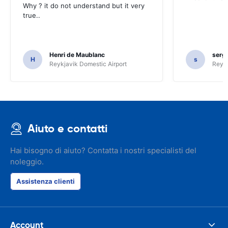
Why ? it do not understand but it very
true..
Henri de Maublanc
serg
H
s
Reykjavik Domestic Airport
Reyk
Aiuto e contatti
Hai bisogno di aiuto? Contatta i nostri specialisti del
noleggio.
Assistenza clienti
Account