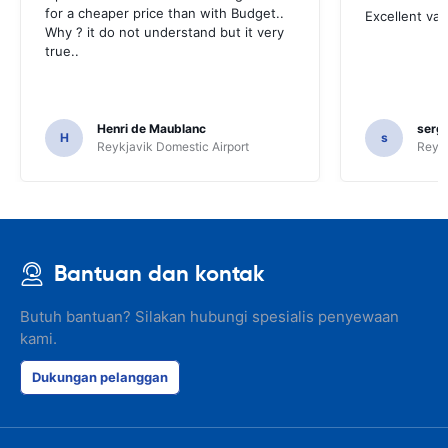
for a cheaper price than with Budget..
Excellent va
Why ? it do not understand but it very
true..
Henri de Maublanc
serg
H
s
Reykjavik Domestic Airport
Reyk
Bantuan dan kontak
Butuh bantuan? Silakan hubungi spesialis penyewaan
kami.
Dukungan pelanggan