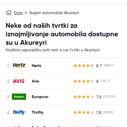
Dom
Najam automobila Akureyri
Neke od naših tvrtki za
iznajmljivanje automobila dostupne
su u Akureyri
Nudimo usporedbu svih rent a car tvrtki u Akureyri:
Hertz
8.7
(8807)
Avis
8
(7427)
Europcar
7.9
(10239)
Thrifty
7.8
(6965)
Ne