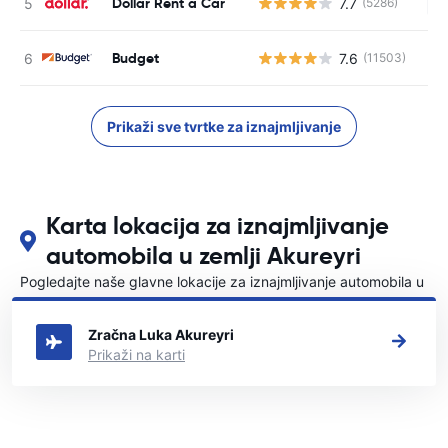
Dollar Rent a Car
7.7
(5286)
Ne
Budget
7.6
(11503)
Prikaži sve tvrtke za iznajmljivanje
Karta lokacija za iznajmljivanje
automobila u zemlji Akureyri
Pogledajte naše glavne lokacije za iznajmljivanje automobila u
Akureyri
Zračna Luka Akureyri
Prikaži na karti