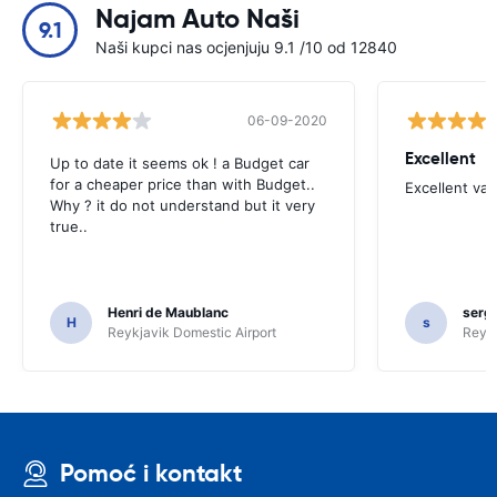
Najam Auto Naši
9.1
Naši kupci nas ocjenjuju 9.1 /10 od 12840
06-09-2020
Excellent
Up to date it seems ok ! a Budget car
for a cheaper price than with Budget..
Excellent va
Why ? it do not understand but it very
true..
Henri de Maublanc
serg
H
s
Reykjavik Domestic Airport
Reyk
Pomoć i kontakt