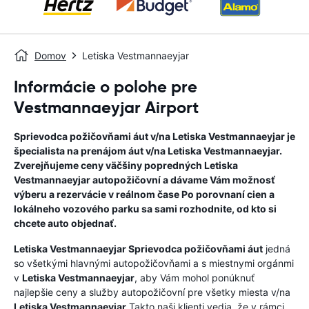
Domov
Letiska Vestmannaeyjar
Informácie o polohe pre
Vestmannaeyjar Airport
Sprievodca požičovňami áut v/na
Letiska Vestmannaeyjar
je
špecialista na prenájom áut v/na
Letiska Vestmannaeyjar
.
Zverejňujeme ceny väčšiny popredných
Letiska
Vestmannaeyjar
autopožičovní a dávame Vám možnosť
výberu a rezervácie v reálnom čase Po porovnaní cien a
lokálneho vozového parku sa sami rozhodnite, od kto si
chcete auto objednať.
Letiska Vestmannaeyjar
Sprievodca požičovňami áut
jedná
so všetkými hlavnými autopožičovňami a s miestnymi orgánmi
v
Letiska Vestmannaeyjar
, aby Vám mohol ponúknuť
najlepšie ceny a služby autopožičovní pre všetky miesta v/na
Letiska Vestmannaeyjar
.Takto naši klienti vedia, že v rámci