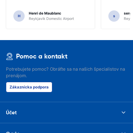
Henri de Maublanc
serg
H
s
Reykjavik Domestic Airport
Reyk
Pomoc a kontakt
Potrebujete pomoc? Obráťte sa na našich špecialistov na
prenájom.
Zákaznícka podpora
Účet