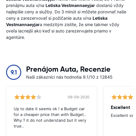
prenájmu auta v/na
Letiska Vestmannaeyjar
dostanú vždy
najlepšie ceny a služby. Do 3 minút si môžete porovnať naše
ceny a zarezervovať si požičanie auta v/na
Letiska
Vestmannaeyjar
a medzitým zistíte, že sme takmer vždy
oveľa lacnejší ako keď si auto zarezervujete priamo v
agentúre.
Prenájom Auta, Recenzie
9.1
Naši zákazníci nás hodnotia 9.1/10 z 12845
06-09-2020
Excellent
Up to date it seems ok ! a Budget car
for a cheaper price than with Budget..
Excellent va
Why ? it do not understand but it very
true..